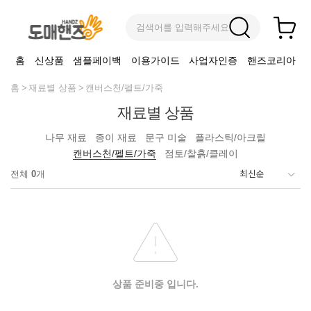
검색어를 입력해주세요
홈
신상품
샘플페이백
이용가이드
사업자인증
핸즈코리아
홈
재료별 상품
캔버스천/펠트/가죽
재료별 상품
나무 재료
종이 재료
문구 미술
플라스틱/아크릴
캔버스천/펠트/가죽
점토/찰흙/클레이
전체
0
개
상품 준비중 입니다.