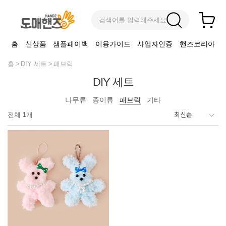
검색어를 입력해주세요
홈
신상품
샘플페이백
이용가이드
사업자인증
핸즈코리아
홈
DIY 세트
패브릭
DIY 세트
나무류
종이류
패브릭
기타
전체
1
개