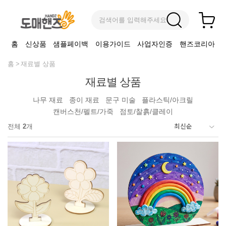
검색어를 입력해주세요
홈
신상품
샘플페이백
이용가이드
사업자인증
핸즈코리아
홈
재료별 상품
재료별 상품
나무 재료
종이 재료
문구 미술
플라스틱/아크릴
캔버스천/펠트/가죽
점토/찰흙/클레이
전체
2
개