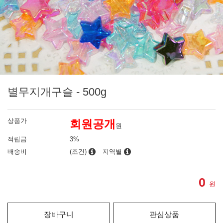
별무지개구슬 - 500g
상품가
회원공개
원
적립금
3%
배송비
(조건)
지역별
0
원
장바구니
관심상품