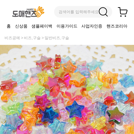
검색어를 입력해주세요
홈
신상품
샘플페이백
이용가이드
사업자인증
핸즈코리아
비즈공예
비즈,구슬
일반비즈,구슬