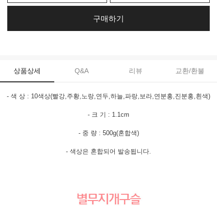
구매하기
상품상세
Q&A
리뷰
교환/환불
- 색 상 : 10색상(빨강,주황,노랑,연두,하늘,파랑,보라,연분홍,진분홍,흰색)
- 크 기 : 1.1cm
- 중 량 : 500g(혼합색)
- 색상은 혼합되어 발송됩니다.