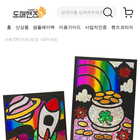
검색어를 입력해주세요
홈
신상품
샘플페이백
이용가이드
사업자인증
핸즈코리아
아트/DIY키트/포장
DIY세트