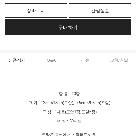
장바구니
관심상품
구매하기
상품상세
Q&A
리뷰
교환/환불
- 종 류 : 20종
- 크 기 : 13cm×18cm(도안), 9.5cm×9.5cm(포일)
- 구 성 : 1세트(도안1장,포일6장)
- 수 량 : 50세트
- 모양은 옵션에서 선택해주세요.