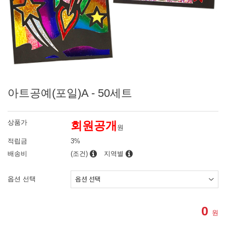
아트공예(포일)A - 50세트
상품가
회원공개
원
적립금
3%
배송비
(조건)
지역별
옵션 선택
0
원