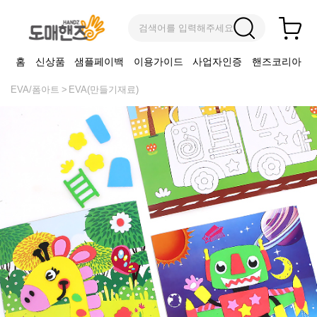
검색어를 입력해주세요
홈
신상품
샘플페이백
이용가이드
사업자인증
핸즈코리아
EVA/폼아트
EVA(만들기재료)