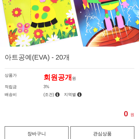
아트공예(EVA) - 20개
상품가
회원공개
원
적립금
3%
배송비
(조건)
지역별
0
원
장바구니
관심상품