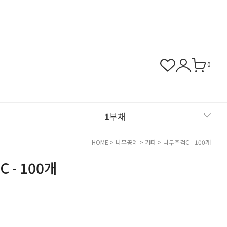
0
1
부채
2
아크릴
HOME
>
나무공예
>
기타
> 나무주걱C - 100개
 - 100개
3
화병
4
쿠폰존
5
클레이