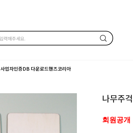
드
사업자인증
DB 다운로드
핸즈코리아
나무주걱C
회원공개