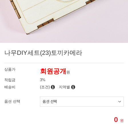
나무DIY세트(23)토끼카메라
상품가
회원공개
원
적립금
3%
배송비
(조건)
지역별
옵션 선택
0
원