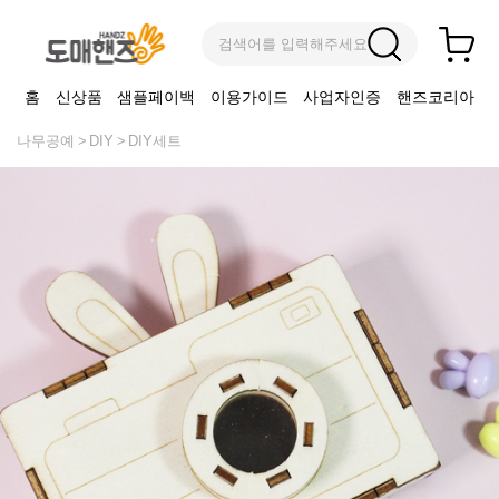
검색어를 입력해주세요
홈
신상품
샘플페이백
이용가이드
사업자인증
핸즈코리아
나무공예
DIY
DIY세트