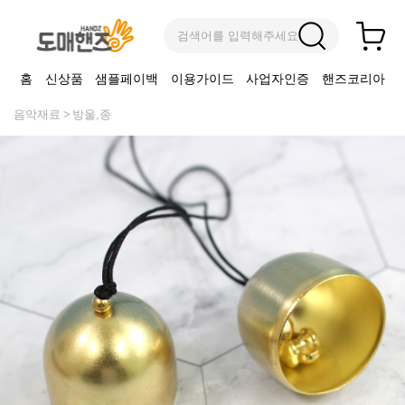
검색어를 입력해주세요
홈
신상품
샘플페이백
이용가이드
사업자인증
핸즈코리아
음악재료
방울,종