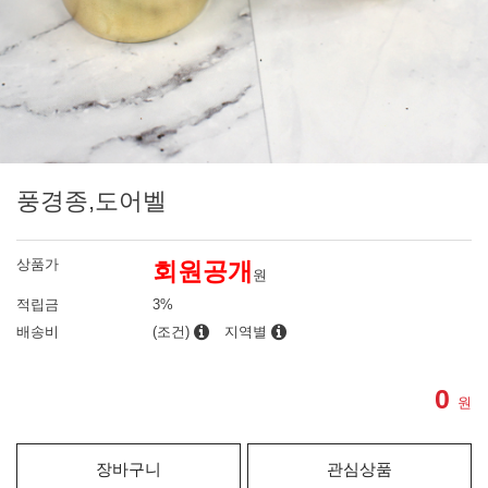
풍경종,도어벨
상품가
회원공개
원
적립금
3%
배송비
(조건)
지역별
0
원
장바구니
관심상품