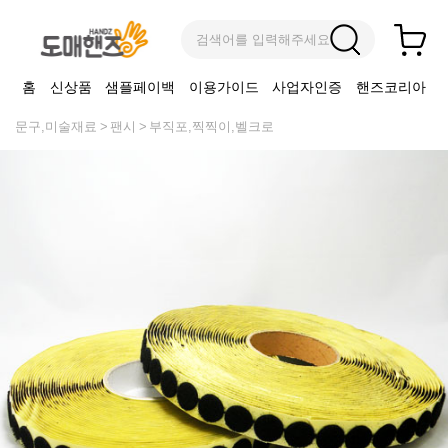
검색어를 입력해주세요
홈
신상품
샘플페이백
이용가이드
사업자인증
핸즈코리아
문구,미술재료
팬시
부직포,찍찍이,벨크로