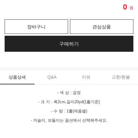
0
원
장바구니
관심상품
구매하기
상품상세
Q&A
리뷰
교환/환불
- 색 상 : 검정
- 크 기 : 폭2cm,길이20yd(1롤기준)
- 수 량 : 1롤(제품별)
- 까슬이, 보들이는 옵션에서 선택해주세요.