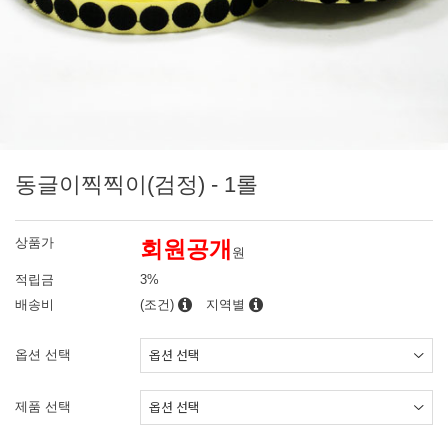
동글이찍찍이(검정) - 1롤
상품가
회원공개
원
적립금
3%
배송비
(조건)
지역별
옵션 선택
제품 선택