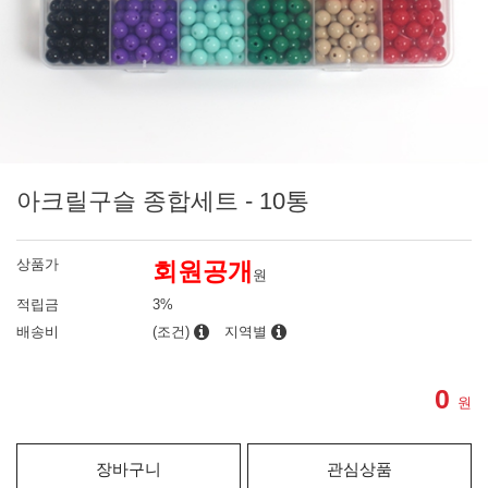
아크릴구슬 종합세트 - 10통
상품가
회원공개
원
적립금
3%
배송비
(조건)
지역별
0
원
장바구니
관심상품