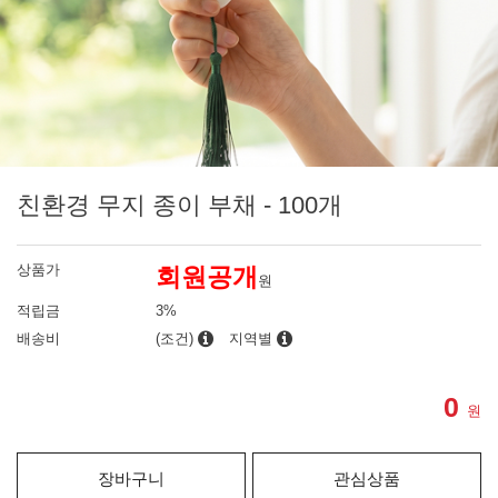
친환경 무지 종이 부채 - 100개
상품가
회원공개
원
적립금
3%
배송비
(조건)
지역별
0
원
장바구니
관심상품