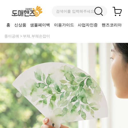
검색어를 입력해주세요
홈
신상품
샘플페이백
이용가이드
사업자인증
핸즈코리아
종이공예
부채,부채손잡이