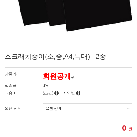
스크래치종이(소,중,A4,특대) - 2종
상품가
회원공개
원
적립금
3%
배송비
(조건)
지역별
옵션 선택
0
원