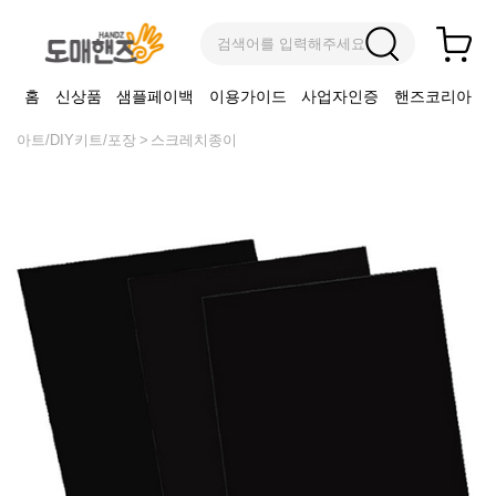
검색어를 입력해주세요
홈
신상품
샘플페이백
이용가이드
사업자인증
핸즈코리아
아트/DIY키트/포장
스크레치종이