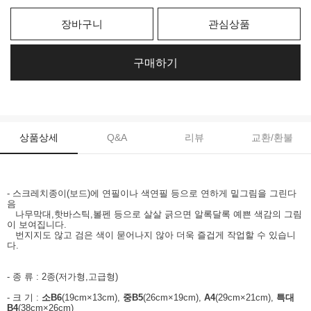
장바구니
관심상품
구매하기
상품상세
Q&A
리뷰
교환/환불
- 스크레치종이(보드)에 연필이나 색연필 등으로 연하게 밑그림을 그린다
음
나무막대,핫바스틱,볼펜 등으로 살살 긁으면 알록달록 예쁜 색감의 그림
이 보여집니다.
번지지도 않고 검은 색이 묻어나지 않아 더욱 즐겁게 작업할 수 있습니
다.
- 종 류 : 2종(저가형,고급형)
- 크 기 :
소B6
(19cm×13cm),
중B5
(26cm×19cm),
A4
(29cm×21cm),
특대
B4
(38cm×26cm)