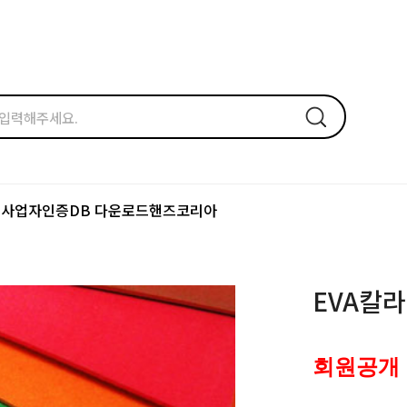
드
사업자인증
DB 다운로드
핸즈코리아
EVA칼라
회원공개