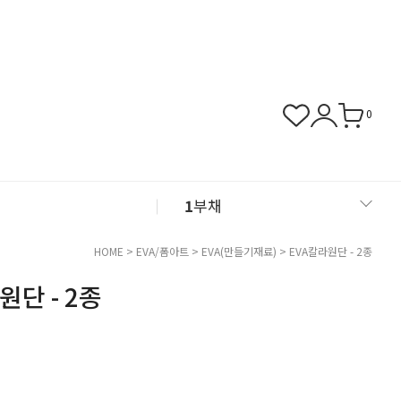
0
1
부채
2
아크릴
HOME
>
EVA/폼아트
>
EVA(만들기재료)
> EVA칼라원단 - 2종
원단 - 2종
3
화병
4
쿠폰존
5
클레이