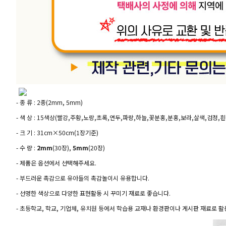
- 종 류 : 2종(2mm, 5mm)
- 색 상 : 15색상(빨강,주황,노랑,초록,연두,파랑,하늘,꽃분홍,분홍,보라,살색,검정,
- 크 기 : 31cm×50cm(1장기준)
- 수 량 :
2mm
(30장),
5mm
(20장)
- 제품은 옵션에서 선택해주세요.
- 부드러운 촉감으로 유아들의 촉감놀이시 유용합니다.
- 선명한 색상으로 다양한 표현활동 시 꾸미기 재료로 좋습니다.
- 초등학교, 학교, 기업체, 유치원 등에서 학습용 교재나 환경판이나 게시판 재료로 