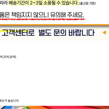
흰색,회색,밤색)
활용도가 높습니다.