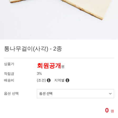
통나무걸이(사각) - 2종
상품가
회원공개
원
적립금
3%
배송비
(조건)
지역별
옵션 선택
0
원