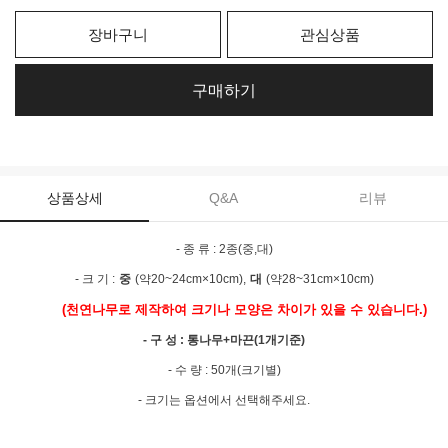
장바구니
관심상품
구매하기
상품상세
Q&A
리뷰
- 종 류 : 2종(중,대)
- 크 기 :
중
(약20~24cm×10cm),
대
(약28~31cm×10cm)
(천연나무로 제작하여 크기나 모양은 차이가 있을 수 있습니다.)
- 구 성 : 통나무+마끈(1개기준)
- 수 량 : 50개(크기별)
- 크기는 옵션에서 선택해주세요.