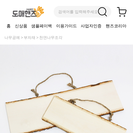
검색어를 입력해주세요
홈
신상품
샘플페이백
이용가이드
사업자인증
핸즈코리아
나무공예
부자재
천연나무조각