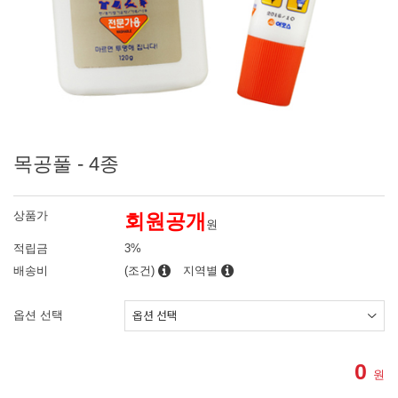
목공풀 - 4종
상품가
회원공개
원
적립금
3%
배송비
(조건)
지역별
옵션 선택
0
원