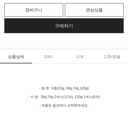
장바구니
관심상품
구매하기
상품상세
Q&A
리뷰
교환/환불
- 종 류 : 4종(15g, 36g,74g,120g)
- 수 량 : 36g,74g 1박스(12개), 120g 1박스(6개)
- 제품은 옵션에서 선택해주세요.