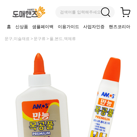
검색어를 입력해주세요
홈
신상품
샘플페이백
이용가이드
사업자인증
핸즈코리아
문구,미술재료
문구류
풀,본드,액체류