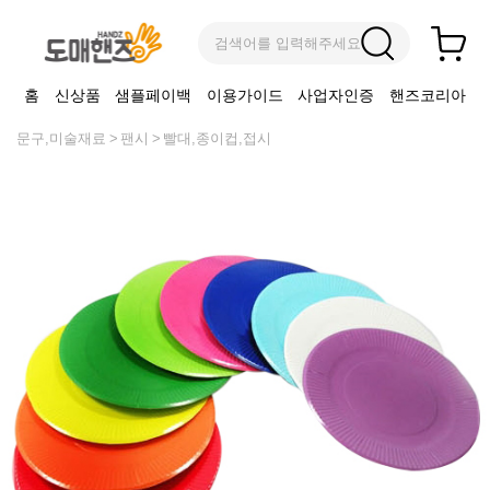
검색어를 입력해주세요
홈
신상품
샘플페이백
이용가이드
사업자인증
핸즈코리아
문구,미술재료
팬시
빨대,종이컵,접시