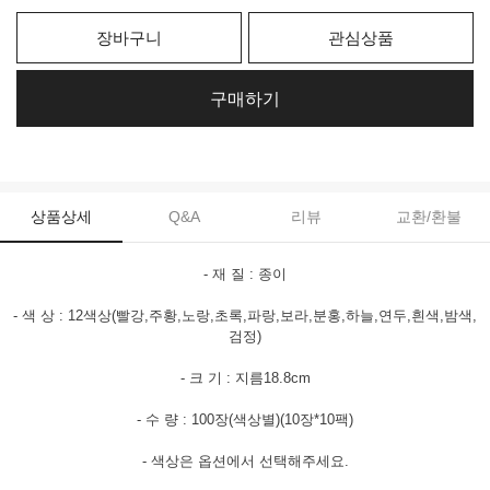
장바구니
관심상품
구매하기
상품상세
Q&A
리뷰
교환/환불
- 재 질 : 종이
- 색 상 : 12색상(빨강,주황,노랑,초록,파랑,보라,분홍,하늘,연두,흰색,밤색,
검정)
- 크 기 : 지름18.8cm
- 수 량 : 100장(색상별)(10장*10팩)
- 색상은 옵션에서 선택해주세요.