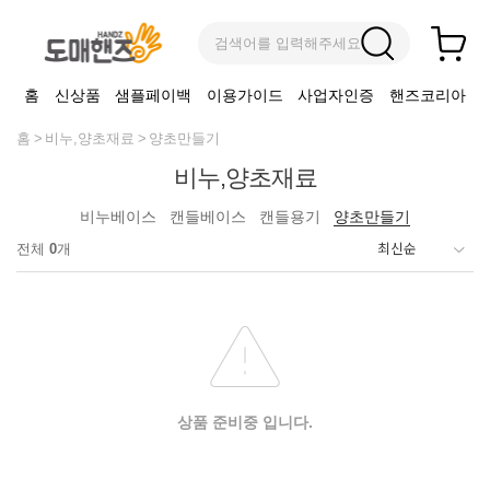
검색어를 입력해주세요
홈
신상품
샘플페이백
이용가이드
사업자인증
핸즈코리아
홈
비누,양초재료
양초만들기
비누,양초재료
비누베이스
캔들베이스
캔들용기
양초만들기
전체
0
개
상품 준비중 입니다.