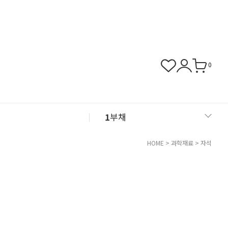
0
1
부채
2
아크릴
HOME
>
과학재료
>
자석
3
화병
4
쿠폰존
5
클레이