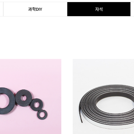
과학DIY
자석