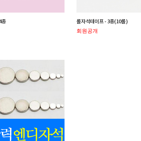
4종
롤자석테이프 - 3종(10롤)
회원공개