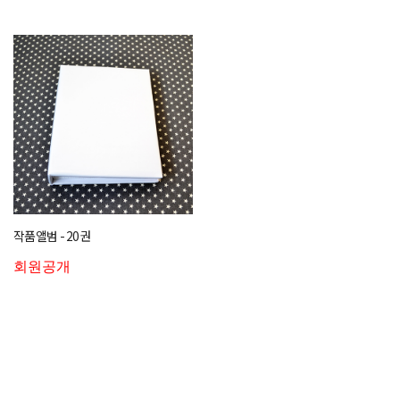
작품앨범 - 20권
회원공개