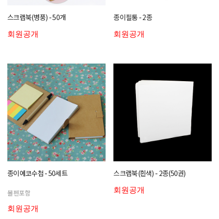
스크랩북(병풍) - 50개
종이필통 - 2종
회원공개
회원공개
종이에코수첩 - 50세트
스크랩북(흰색) - 2종(50권)
회원공개
볼펜포함
회원공개