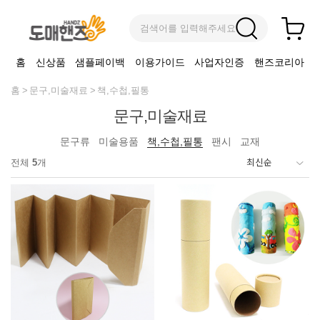
검색어를 입력해주세요
홈
신상품
샘플페이백
이용가이드
사업자인증
핸즈코리아
홈
문구,미술재료
책,수첩,필통
문구,미술재료
문구류
미술용품
책,수첩,필통
팬시
교재
전체
5
개