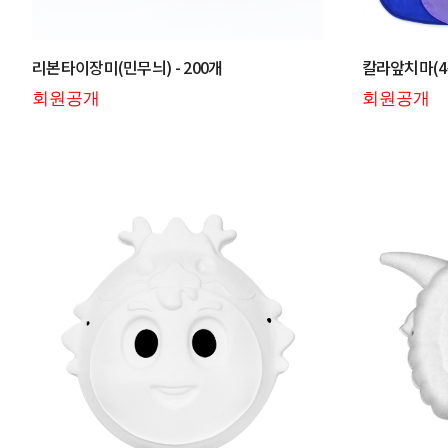
리본타이장미(민무늬) - 200개
칼라앞치마(4종
회원공개
회원공개