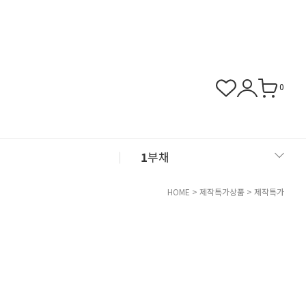
0
1
부채
2
아크릴
HOME
>
제작특가상품
>
제작특가
3
화병
4
쿠폰존
5
클레이