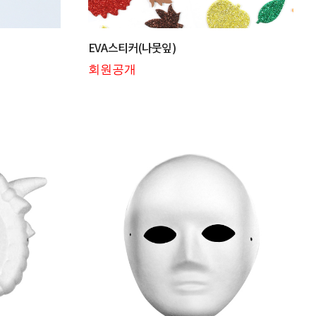
EVA스티커(나뭇잎)
회원공개