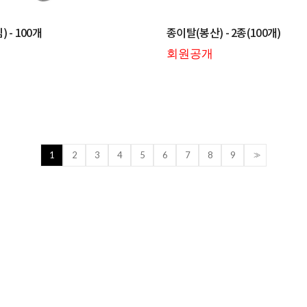
 - 100개
종이탈(봉산) - 2종(100개)
회원공개
1
2
3
4
5
6
7
8
9
>>