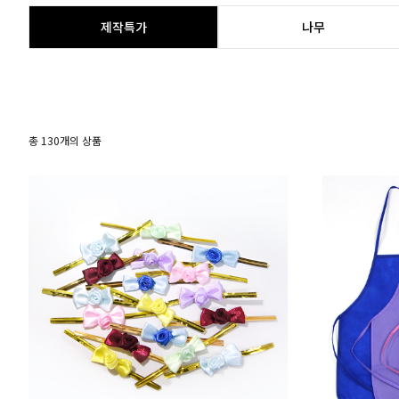
제작특가
나무
총
130
개의 상품