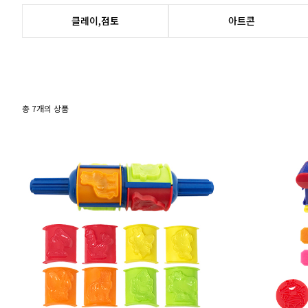
클레이,점토
아트콘
총
7
개의 상품