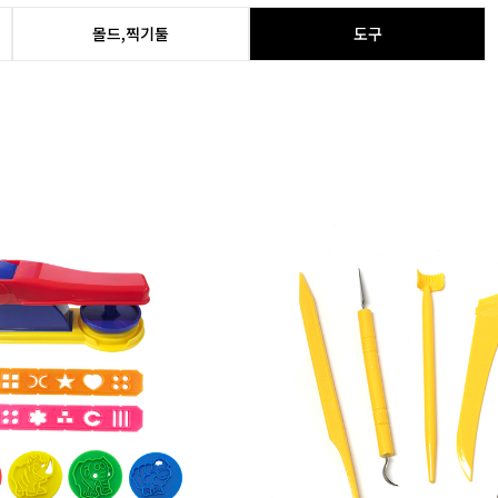
몰드,찍기툴
도구