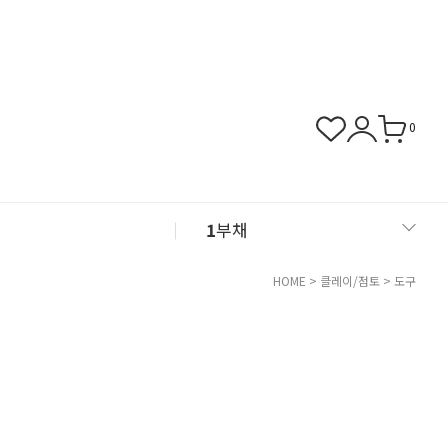
0
1
부채
2
아크릴
HOME
>
클레이/점토
>
도구
3
화병
4
쿠폰존
5
클레이