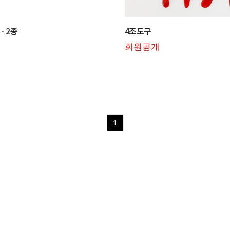
- 2종
4조도구
회원공개
1