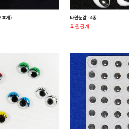
200개)
타원눈알 - 4종
회원공개