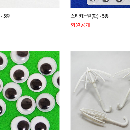
- 5종
스티커눈알(판) - 5종
회원공개