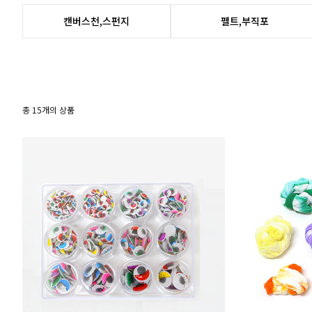
캔버스천,스펀지
펠트,부직포
총
15
개의 상품