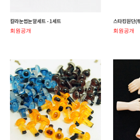
칼라눈썹눈알세트 - 1세트
스타킹원단(투톤
회원공개
회원공개