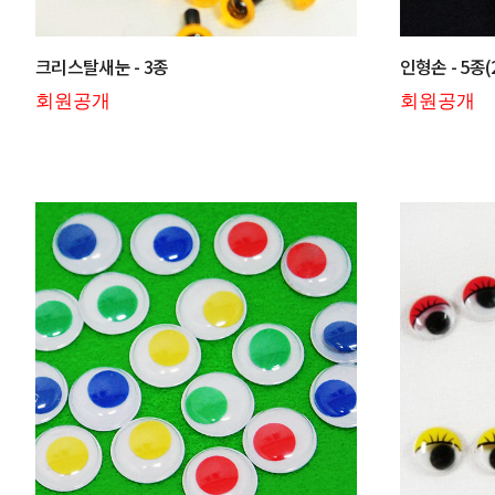
크리스탈새눈 - 3종
인형손 - 5종(
회원공개
회원공개