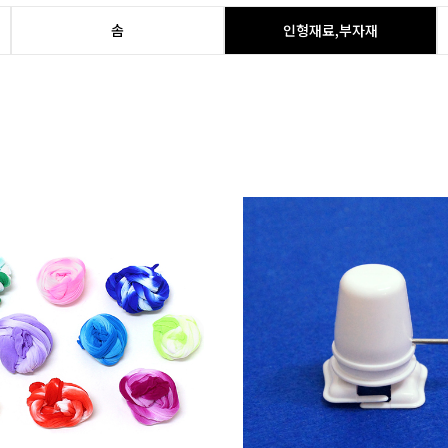
솜
인형재료,부자재