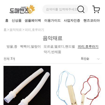
검색어를 입력해주세요
홈
신상품
샘플페이백
이용가이드
사업자인증
핸즈코리아
홈
음악재료
피리,호루라기
음악재료
방울,종
삑삑이,딸랑이
오르골,멜로디,핸드벨
피리,호루라기
악기,반제품
전체
7
개