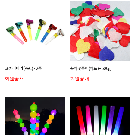
코끼리피리(PVC) - 2종
축하꽃종이(하트) - 500g
회원공개
회원공개