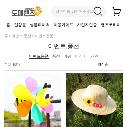
검색어를 입력해주세요
홈
신상품
샘플페이백
이용가이드
사업자인증
핸즈코리아
홈
이벤트,풍선
이벤트용품
이벤트,풍선
이벤트용품
풍선
야광
머리띠
가면
전체
63
개