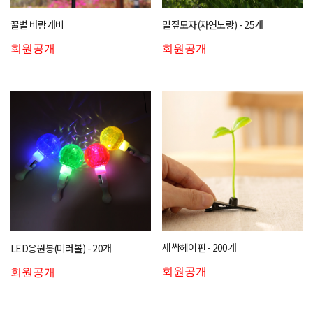
꿀벌 바람개비
밀짚모자(자연노랑) - 25개
회원공개
회원공개
새싹헤어핀 - 200개
LED응원봉(미러볼) - 20개
회원공개
회원공개