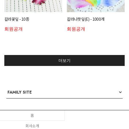
칼라꽃잎 - 10종
칼라나뭇잎(E) - 1000개
회원공개
회원공개
더보기
홈
회사소개