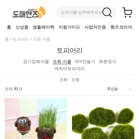
검색어를 입력해주세요
홈
신상품
샘플페이백
이용가이드
사업자인증
핸즈코리아
홈
토피어리
조화,식물
토피어리
공기정화식물
조화,식물
DIY만들기
화분장식
캐릭터토피어리
조화
모형
전체
91
개