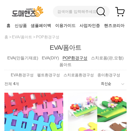
검색어를 입력해주세요
홈
신상품
샘플페이백
이용가이드
사업자인증
핸즈코리아
홈
EVA/폼아트
POP환경구성
EVA/폼아트
EVA(만들기재료)
EVA(DIY)
POP환경구성
스치로폼(판,모형)
폼아트
EVA환경구성
펠트환경구성
스치로폼환경구성
종이환경구성
전체
4
개