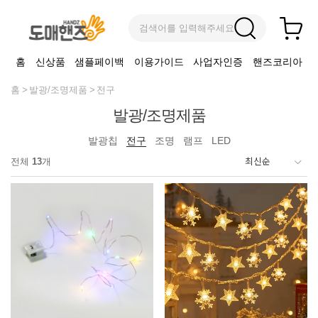
검색어를 입력해주세요
홈
신상품
샘플페이백
이용가이드
사업자인증
핸즈코리아
홈
발광/조명제품
전구
발광/조명제품
발광칩
전구
조명
램프
LED
전체
13
개